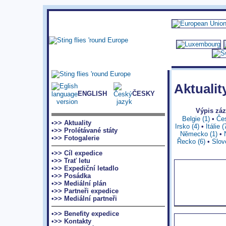
Aktualit
ENGLISH
ČESKY
Výpis z
Belgie (1)
•
Čes
•>> Aktuality
Irsko (4)
•
Itálie (
•>> Prolétávané státy
Německo (1)
•
•>> Fotogalerie
Řecko (6)
•
Slov
•>> Cíl expedice
•>> Trať letu
•>> Expediční letadlo
•>> Posádka
•>> Mediální plán
•>> Partneři expedice
•>> Mediální partneři
•>> Benefity expedice
•>> Kontakty