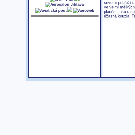
severní pobřeží 
ve velmi mělkých 
pláněmi jako u se
úžasná kouzla. Ta