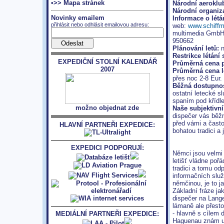
•>> Mapa stránek
Národní aeroklu
Národní organiz
Novinky emailem
Informace o létán
přihlásit nebo odhlásit emailovou adresu:
web:
www.schiff
multimedia GmbH
950662
Plánování letů:
n
Restrikce létání 
EXPEDIČNÍ STOLNÍ KALENDÁŘ
Průměrná cena p
2007
Průměrná cena l
přes noc 2-8 Eur.
Běžná dostupnost
ostatní letecké s
spaním pod křídl
možno objednat zde
Naše subjektivn
dispečer vás běž
před vámi a čast
HLAVNÍ PARTNEŘI EXPEDICE:
bohatou tradici a 
EXPEDICI PODPORUJÍ:
Němci jsou velmi 
letišť vládne poř
tradici a tomu od
informačních slu
němčinou, je to j
Základní fráze ja
dispečer na Lang
lámaně ale přesto
- hlavně s cílem 
MEDIÁLNÍ PARTNEŘI EXPEDICE:
Haguenau znám už