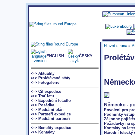
Hlavní strana
»
P
Prolétáv
ENGLISH
ČESKY
•>> Aktuality
•>> Prolétávané státy
Německ
•>> Fotogalerie
•>> Cíl expedice
•>> Trať letu
•>> Expediční letadlo
Německo - pod
•>> Posádka
•>> Mediální plán
Povolení pro pr
•>> Partneři expedice
Podmínky vstup
•>> Mediální partneři
Zákonné pojiště
Požadavky na sp
•>> Benefity expedice
Kontakty na lete
•>> Kontakty
Národní letecký