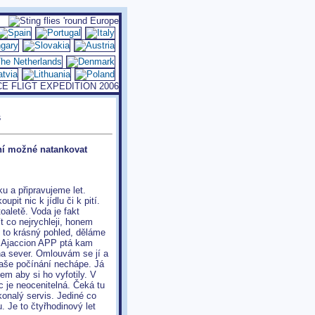
s
ní možné natankovat
u a připravujeme let.
pit nic k jídlu či k pití.
oaletě. Voda je fakt
t co nejrychleji, honem
e to krásný pohled, děláme
a Ajaccion APP ptá kam
i na sever. Omlouvám se jí a
e naše počínání nechápe. Já
m aby si ho vyfotily. V
c je neocenitelná. Čeká tu
onalý servis. Jediné co
. Je to čtyřhodinový let