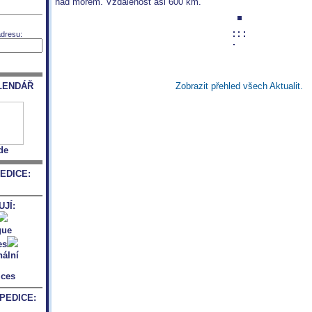
nad mořem. Vzdálenost asi 600 km.
adresu:
LENDÁŘ
Zobrazit přehled všech Aktualit.
de
EDICE:
JÍ:
PEDICE: