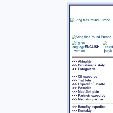
ENGLISH
•>> Aktuality
•>> Prolétávané státy
•>> Fotogalerie
•>> Cíl expedice
•>> Trať letu
•>> Expediční letadlo
•>> Posádka
•>> Mediální plán
•>> Partneři expedice
•>> Mediální partneři
•>> Benefity expedice
•>> Kontakty