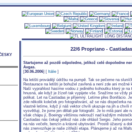
22/6 Propriano - Castiada
ČESKY
Startujeme až pozdě odpoledne, jelikož celé dopoledne ne
Avgas.
[
30.06.2006
] [
Itálie
]
Na letišti provádějí údržbu na pumpě. Tak se pečeme na sluníčk
Restaurace na letišti je bohužel zavřená a není zde ani možné kou
Naší vyprahlost hasíme vodou z jediného kohoutku který je na t
hnusná, ale když je žízeň tak vypijete vše. Snažíme se vždy pí
polikat. Let na Castiadas je příjemný. Letíme přes Bonifácio. J
zde několik koleček pro fotografování, až se nás dispečerka n
vlastně letíme, když jí náš vektor chvíli ukazuje na jih a chvíl
vysvětluji, že jsme jen dělali pár fotografií. Je to milá paní al
však chápu jí, Boeingy většinou nekrouží nad každým městečke
Castiadas nás čekají jelikož nás zde ohlásil Sergio. Jeho pomo
na nás večeře, benzín a krásné ubytování. Prostě úžasný a dok
nás znervozňuje je naše zítřejší etapa. Plánujeme ji až na Maltu