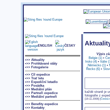
Aktualit
ENGLISH
ČESKY
Výpis z
Belgie (1)
•
Čes
•>> Aktuality
Irsko (4)
•
Itálie (
•>> Prolétávané státy
Německo (1)
•
•>> Fotogalerie
Řecko (6)
•
Slov
•>> Cíl expedice
•>> Trať letu
•>> Expediční letadlo
•>> Posádka
•>> Mediální plán
každé straně je u
•>> Partneři expedice
fotografie z expe
•>> Mediální partneři
[19.11.2006] [
Česká r
•>> Benefity expedice
•>> Kontakty