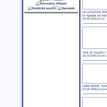
na vytoužený brie
to vypadá na trat
[26.08.2006] [
Litva
]
mne až mrazilo v 
[25.08.2006] [
Česká r
velká letiště, ro
[22.08.2006] [
Lotyšs