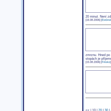
20 minut. Není zd
[16.08.2006] [
Estóns
zmrznu. Hned po 
stopách je příjem
[15.08.2006] [
Finsko
]
<<
|
10
|
20
|
30
|