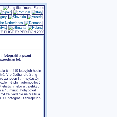
í fotografií a psaní
expediční let.
adla činí 210 letových hodin
trů. V průběhu letu Sting
 za jeden litr - nejčastěji
ozřejmě plnil automobilový
letištích nebo ultralehkých
n a 45 minut. Pohybovali
byl ze Sardinie na Maltu a
 000 fotografií zabírajících