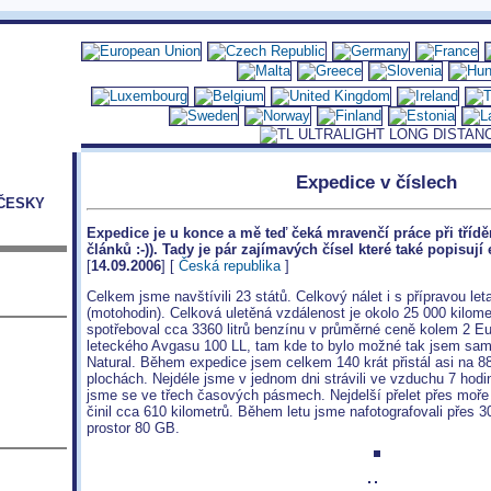
Expedice v číslech
ČESKY
Expedice je u konce a mě teď čeká mravenčí práce při tříděn
článků :-)). Tady je pár zajímavých čísel které také popisují 
[
14.09.2006
] [
Česká republika
]
Celkem jsme navštívili 23 států. Celkový nálet i s přípravou let
(motohodin). Celková uletěná vzdálenost je okolo 25 000 kilome
spotřeboval cca 3360 litrů benzínu v průměrné ceně kolem 2 Euro
leteckého Avgasu 100 LL, tam kde to bylo možné tak jsem sam
Natural. Během expedice jsem celkem 140 krát přistál asi na 88 
plochách. Nejdéle jsme v jednom dni strávili ve vzduchu 7 hodi
jsme se ve třech časových pásmech. Nejdelší přelet přes moře 
činil cca 610 kilometrů. Během letu jsme nafotografovali přes 30
prostor 80 GB.