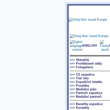
ENGLISH
•>> Aktuality
•>> Prolétávané státy
•>> Fotogalerie
•>> Cíl expedice
•>> Trať letu
•>> Expediční letadlo
•>> Posádka
•>> Mediální plán
•>> Partneři expedice
•>> Mediální partneři
•>> Benefity expedice
•>> Kontakty