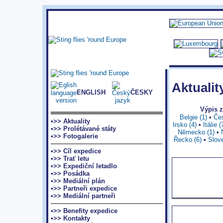
Aktualit
ENGLISH
ČESKY
Výpis 
Belgie (1)
•
Čes
•>> Aktuality
Irsko (4)
•
Itálie (
•>> Prolétávané státy
Německo (1)
•
•>> Fotogalerie
Řecko (6)
•
Slov
•>> Cíl expedice
•>> Trať letu
•>> Expediční letadlo
•>> Posádka
•>> Mediální plán
•>> Partneři expedice
•>> Mediální partneři
•>> Benefity expedice
•>> Kontakty