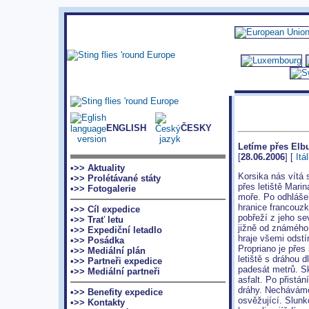
ENGLISH
ČESKY
Letíme přes Elbu
[
28.06.2006
] [
Itál
•>> Aktuality
Korsika nás vítá
•>> Prolétávané státy
přes letiště Mari
•>> Fotogalerie
moře. Po odhlášen
hranice francouz
•>> Cíl expedice
pobřeží z jeho se
•>> Trať letu
jižně od známého
•>> Expediční letadlo
hraje všemi odstín
•>> Posádka
Propriano je přes
•>> Mediální plán
letiště s dráhou 
•>> Partneři expedice
padesát metrů. S
•>> Mediální partneři
asfalt. Po přistá
dráhy. Necháváme
•>> Benefity expedice
osvěžující. Slunk
•>> Kontakty