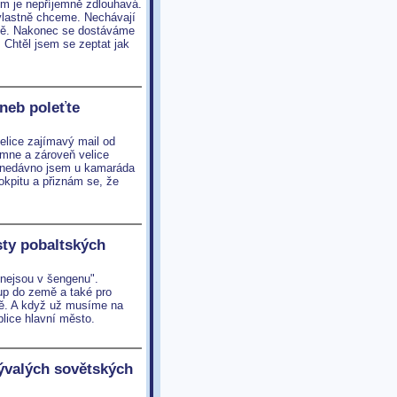
lem je nepříjemně zdlouhavá.
vlastně chceme. Nechávají
vrtě. Nakonec se dostáváme
 Chtěl jsem se zeptat jak
.
aneb poleťte
lice zajímavý mail od
l mne a zároveň velice
le nedávno jsem u kamaráda
okpitu a přiznám se, že
sty pobaltských
"nejsou v šengenu".
up do země a také pro
tě. A když už musíme na
blice hlavní město.
ývalých sovětských