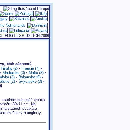
vujících záznamů.
•
Finsko (2)
•
Francie (7)
•
•
Maďarsko (0)
•
Malta (3)
•
alsko (3)
•
Rakousko (0)
•
édsko (2)
•
Švýcarsko (0)
•
5)
e stolním kalendáři pro rok
 formátu 30x11 cm. Na
n a státních svátků a
uvedeny česky a anglicky.