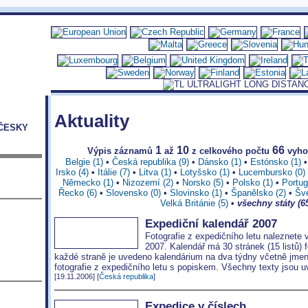
Aktuality
ČESKY
1
10
66
Výpis záznamů
až
z celkového počtu
vyho
Belgie (1)
•
Česká republika (9)
•
Dánsko (1)
•
Estónsko (1)
Irsko (4)
•
Itálie (7)
•
Litva (1)
•
Lotyšsko (1)
•
Lucembursko (0)
Německo (1)
•
Nizozemí (2)
•
Norsko (5)
•
Polsko (1)
•
Portug
Řecko (6)
•
Slovensko (0)
•
Slovinsko (1)
•
Španělsko (2)
•
Šv
Velká Británie (5)
•
všechny státy (6
Expediční kalendář 2007
Fotografie z expedičního letu naleznete v
2007. Kalendář má 30 stránek (15 listů)
každé straně je uvedeno kalendárium na dva týdny včetně jmeni
fotografie z expedičního letu s popiskem. Všechny texty jsou 
[19.11.2006] [
Česká republika
]
Expedice v číslech