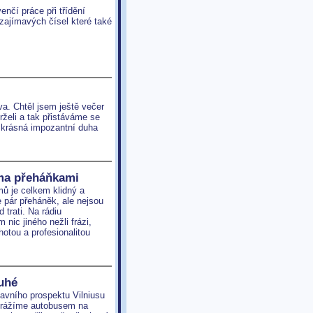
nčí práce při třídění
r zajímavých čísel které také
. Chtěl jsem ještě večer
rželi a tak přistáváme se
 krásná impozantní duha
ěma přeháňkami
mů je celkem klidný a
 pár přeháněk, ale nejsou
 trati. Na rádiu
nic jiného nežli frázi
,
otou a profesionalitou
uhé
lavního prospektu Vilniusu
vyrážíme autobusem na