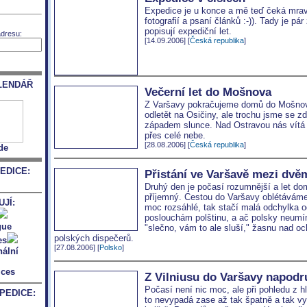
Expedice je u konce a mě teď čeká mrave
fotografií a psaní článků :-)). Tady je pá
popisují expediční let.
adresu:
[14.09.2006] [
Česká republika
]
LENDÁŘ
Večerní let do Mošnova
Z Varšavy pokračujeme domů do Mošnova
odletět na Osičiny, ale trochu jsme se zd
západem slunce. Nad Ostravou nás vítá
přes celé nebe.
[28.08.2006] [
Česká republika
]
de
EDICE:
Přistání ve Varšavě mezi dv
Druhý den je počasí rozumnější a let do
příjemný. Cestou do Varšavy oblétáváme
JÍ:
moc rozsáhlé
,
tak stačí malá odchylka od
poslouchám polštinu
,
a ač polsky neumím 
"
s
lečno
,
vám to ale sluší
,
" žasnu nad och
polských dispečerů.
[27.08.2006] [
Polsko
]
Z Vilniusu do Varšavy napodr
Počasí není nic moc, ale při pohledu z h
PEDICE:
to nevypadá zase až tak špatně a tak 