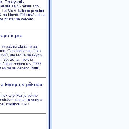
k. Finský záliv
letiště za 45 minut a to
 Letiště v Tallinnu je velmi
na hlavní třídu trvá ani ne
me přistát na velkém.
ropole pro
sné počasí akorát o půl
zima. Odpoledne sluníčko
upňů, ale teď je nějakých
ám se, že tam pěkně
e šplhat nahoru a v 2000
azen od studeného Baltu.
ku a kempu s pěknou
inek a jelikož je pěkné
strávit relaxací u vody a
ěl šťastnou ruku.