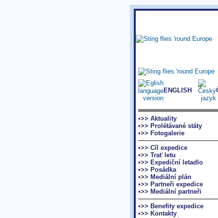
ENGLISH
•>> Aktuality
•>> Prolétávané státy
•>> Fotogalerie
•>> Cíl expedice
•>> Trať letu
•>> Expediční letadlo
•>> Posádka
•>> Mediální plán
•>> Partneři expedice
•>> Mediální partneři
•>> Benefity expedice
•>> Kontakty