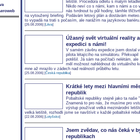
letiště. Procedůra odletu s malým letad
Nikdo neví co s námi, kam s námi a co 
nás tvrdnout tu půl hodiny, támhle třičt
na vytoužený briefing. Podávám letový plán a dostávám meteo.
to vypadá na trati s počasím
,
ale narážím na jazykovou bariéru
[26.08.2006] [
Litva
]
Úžasný svět virtuální reality 
expedici s námi!
V samém závěru expedice jsem dostal ve
pilota létajícího na simulátoru. Překvapi
potěšil. Já sám na počítači nelétám, a
měl možnost nahlédnout do virtuálního k
mne až mrazilo v zádech nad reálností průběhu letu.
[25.08.2006] [
Česká republika
]
Krátké lety mezi hlavními mě
republik
Pobaltské republiky stejně jako ta naše 
Znamená to pro nás, že musíme pro vst
výstup používat velká mezinárodní letiš
velká letiště, rozhodli jsme se navštívit v každé pobaltské rebu
[22.08.2006] [
Lotyšsko
]
Jsem zvědav, co nás čeká v b
republikach