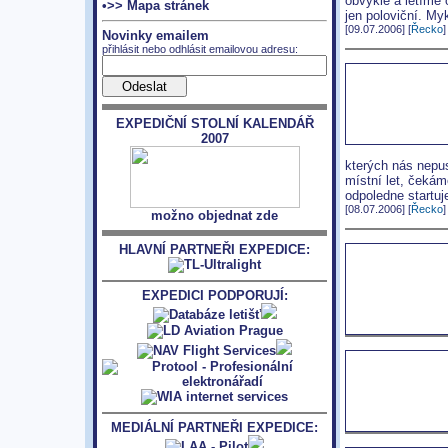
obvykle a letíme o
•>> Mapa stránek
jen poloviční. My
[09.07.2006] [
Řecko
]
Novinky emailem
přihlásit nebo odhlásit emailovou adresu:
EXPEDIČNÍ STOLNÍ KALENDÁŘ
2007
kterých nás nepus
místní let, čekám
odpoledne startu
[08.07.2006] [
Řecko
]
možno objednat zde
HLAVNÍ PARTNEŘI EXPEDICE:
EXPEDICI PODPORUJÍ:
MEDIÁLNÍ PARTNEŘI EXPEDICE: