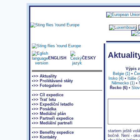
Aktualit
ENGLISH
ČESKY
Výpis 
Belgie (1)
•
Čes
•>> Aktuality
Irsko (4)
•
Itálie (
•>> Prolétávané státy
Německo (1)
•
•>> Fotogalerie
Řecko (6)
•
Slov
•>> Cíl expedice
•>> Trať letu
•>> Expediční letadlo
•>> Posádka
•>> Mediální plán
•>> Partneři expedice
•>> Mediální partneři
startem ještě volá
•>> Benefity expedice
bočně. Není - oko
•>> Kontakty