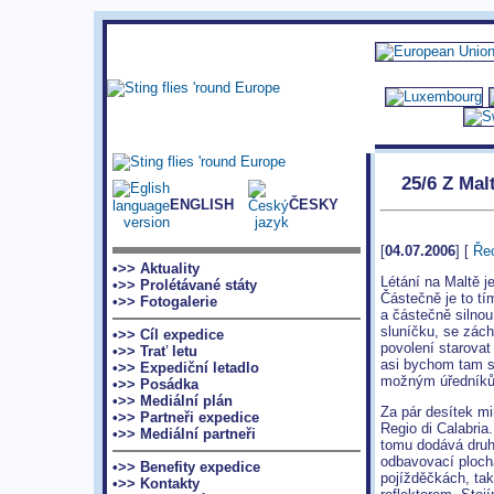
25/6 Z Mal
ENGLISH
ČESKY
[
04.07.2006
] [
Ře
•>> Aktuality
Létání na Maltě j
•>> Prolétávané státy
Částečně je to tí
•>> Fotogalerie
a částečně silnou
sluníčku, se zác
•>> Cíl expedice
povolení starovat
•>> Trať letu
asi bychom tam se
•>> Expediční letadlo
možným úředníkům
•>> Posádka
•>> Mediální plán
Za pár desítek mi
•>> Partneři expedice
Regio di Calabria
•>> Mediální partneři
tomu dodává druh
odbavovací plocha
•>> Benefity expedice
pojížděčkách, tak
•>> Kontakty