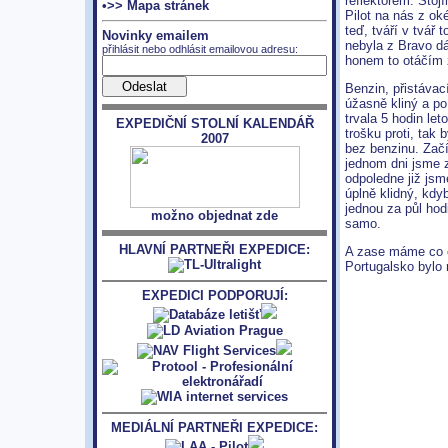
reflektorem. Stoj
•>> Mapa stránek
Pilot na nás z o
teď, tváří v tvář
Novinky emailem
nebyla z Bravo dá
přihlásit nebo odhlásit emailovou adresu:
honem to otáčím 
Benzin, přistávac
úžasně kliný a po
trvala 5 hodin le
EXPEDIČNÍ STOLNÍ KALENDÁŘ
trošku proti, tak
2007
bez benzinu. Zač
jednom dni jsme z
odpoledne již jsm
úplně klidný, kdy
jednou za půl hodi
možno objednat zde
samo.
HLAVNÍ PARTNEŘI EXPEDICE:
A zase máme co o
Portugalsko bylo 
EXPEDICI PODPORUJÍ:
MEDIÁLNÍ PARTNEŘI EXPEDICE: