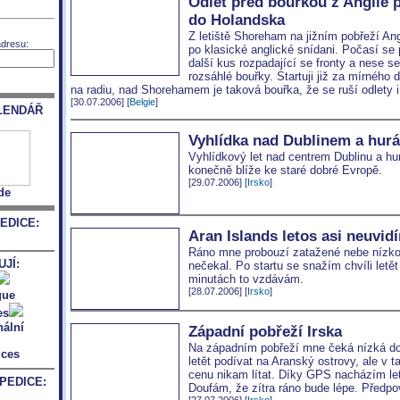
Odlet před bouřkou z Anglie 
do Holandska
Z letiště Shoreham na jižním pobřeží Angl
adresu:
po klasické anglické snídani. Počasí se
další kus rozpadající se fronty a nese s
rozsáhlé bouřky. Startuji již za mírného d
na radiu, nad Shorehamem je taková bouřka, že se ruší odlety i 
[30.07.2006] [
Belgie
]
LENDÁŘ
Vyhlídka nad Dublinem a hurá
Vyhlídkový let nad centrem Dublinu a hurá
konečně blíže ke staré dobré Evropě.
[29.07.2006] [
Irsko
]
de
EDICE:
Aran Islands letos asi neuvid
Ráno mne probouzí zatažené nebe nízkou
JÍ:
nečekal. Po startu se snažím chvíli letět
minutách to vzdávám.
[28.07.2006] [
Irsko
]
Západní pobřeží Irska
Na západním pobřeží mne čeká nízká do
letět podívat na Aranský ostrovy, ale v 
cenu nikam lítat. Díky GPS nacházím leti
PEDICE:
Doufám, že zítra ráno bude lépe. Předpo
[27.07.2006] [
Irsko
]