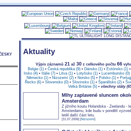
Aktuality
ČESKY
21
30
66
Výpis záznamů
až
z celkového počtu
vyho
Belgie (1)
•
Česká republika (9)
•
Dánsko (1)
•
Estónsko (1)
Irsko (4)
•
Itálie (7)
•
Litva (1)
•
Lotyšsko (1)
•
Lucembursko (0)
Německo (1)
•
Nizozemí (2)
•
Norsko (5)
•
Polsko (1)
•
Portug
Řecko (6)
•
Slovensko (0)
•
Slovinsko (1)
•
Španělsko (2)
•
Šv
Velká Británie (5)
•
všechny státy (6
Mlhy zaplavené sluncem okol
Amsterdam
Z jižního koutu Holandska - Zeelandu - l
Amsterdamu, kde budu v pondělí vyzve
letěl další část letu.
[31.07.2006] [
Nizozemí
]