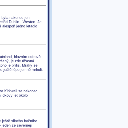
ce byla nakonec jen
etišti Dublin - Weston. Je
í alespoň jedno letadlo
inland, hlavním ostrově
krásný, je zde úžasná
oho je příliš. Mraky se
o ještě lépe jemně mrholí.
na Kirkwall se nakonec
lídkový let okolo
 ještě silného bočního
 jeden ze severněji