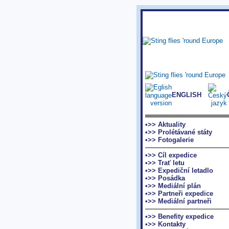
ENGLISH
•>> Aktuality
•>> Prolétávané státy
•>> Fotogalerie
•>> Cíl expedice
•>> Trať letu
•>> Expediční letadlo
•>> Posádka
•>> Mediální plán
•>> Partneři expedice
•>> Mediální partneři
•>> Benefity expedice
•>> Kontakty