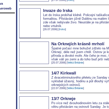
Invaze do Irska
Let do Irska probíhal klidně. Policejní taškaři
formalitou. Přistávám jižně Dublinu na malém l
zde však nebývale živo. Neustále je na přistán
nebo vrtulník.
[26.07.2006] [
Irsko
]
Na Orknejích krásně mrholí
Špatné počasí mne bohužel zdželo na Ma
Orknejí, déle než jsem chtěl. Ostrov je 
příroda a divoké moře. Ale čeho je moc, t
však válí po zemi a do toho buď prší neb
[25.07.2006] [
Velká Británie
]
14/7 Kirkwall
Z dvacetiminutového přeletu ze Sanday 
vyklubal úžasný, hodinu a půl dlouhý vyh
orknejských ostrovů.
[22.07.2006] [
Velká Británie
]
13/7 Orkneje
Po více než dvouhodinovém letu za stále
větru přistávám na ostrově Sanday. Je to