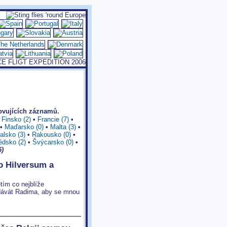
vujících záznamů.
•
Finsko (2)
•
Francie (7)
•
•
Maďarsko (0)
•
Malta (3)
•
alsko (3)
•
Rakousko (0)
•
édsko (2)
•
Švýcarsko (0)
•
5)
o Hilversum a
etím co nejblíže
dávát Radima
,
aby se mnou