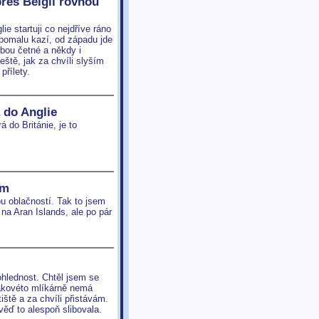
přes Belgii rovnou
ie startuji co nejdříve ráno
 pomalu kazí, od západu jde
ebou četné a někdy i
eště, jak za chvíli slyším
přílety.
 do Anglie
 do Británie, je to
ím
 oblačností. Tak to jsem
 na Aran Islands, ale po pár
hlednost. Chtěl jsem se
takovéto mlíkárně nemá
ště a za chvíli přistávám.
věď to alespoň slibovala.