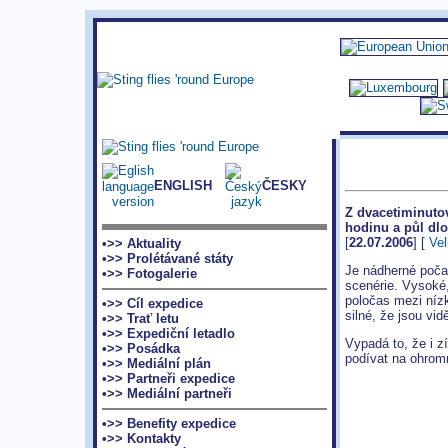
ENGLISH
ČESKY
Z dvacetiminuto
hodinu a půl dlo
[
22.07.2006
] [
Vel
•>> Aktuality
•>> Prolétávané státy
Je nádherné počas
•>> Fotogalerie
scenérie. Vysoké
poločas mezi níz
•>> Cíl expedice
silné, že jsou vidě
•>> Trať letu
•>> Expediční letadlo
Vypadá to
,
že i z
•>> Posádka
podívat na ohrom
•>> Mediální plán
•>> Partneři expedice
•>> Mediální partneři
•>> Benefity expedice
•>> Kontakty