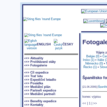
Fotogale
ENGLISH
ČESKY
Výpis 
Belgie (0)
•
Čes
•>> Aktuality
Irsko (1)
•
Itálie (
•>> Prolétávané státy
Německo (0)
•
•>> Fotogalerie
Řecko (1)
•
Slov
•>> Cíl expedice
•>> Trať letu
Španělsko fo
•>> Expediční letadlo
•>> Posádka
•>> Mediální plán
[21.06.2006] [
Španěl
•>> Partneři expedice
•>> Mediální partneři
konec výpisu
•>> Benefity expedice
<<
|
1
|
>>
•>> Kontakty