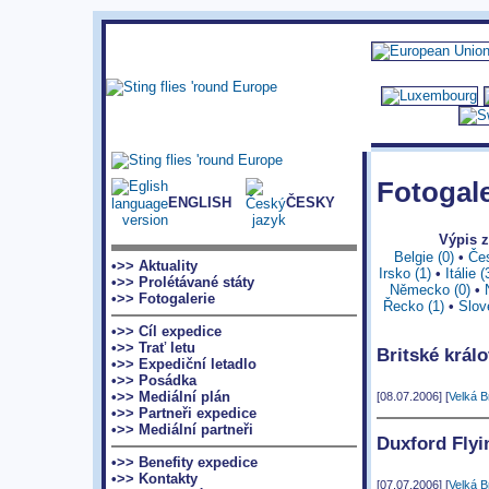
Fotogale
ENGLISH
ČESKY
Výpis 
Belgie (0)
•
Čes
•>> Aktuality
Irsko (1)
•
Itálie (
•>> Prolétávané státy
Německo (0)
•
•>> Fotogalerie
Řecko (1)
•
Slov
•>> Cíl expedice
•>> Trať letu
Britské králo
•>> Expediční letadlo
•>> Posádka
•>> Mediální plán
[08.07.2006] [
Velká B
•>> Partneři expedice
•>> Mediální partneři
Duxford Fly
•>> Benefity expedice
•>> Kontakty
[07.07.2006] [
Velká B