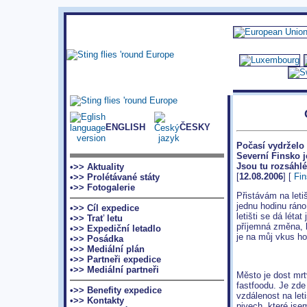
ENGLISH
ČESKY
Počasí vydrželo 
Severní Finsko j
Jsou tu rozsáhlé
•>> Aktuality
[
12.08.2006
] [
Fi
•>> Prolétávané státy
•>> Fotogalerie
Přistávám na leti
jednu hodinu ráno
•>> Cíl expedice
letišti se dá léta
•>> Trať letu
příjemná změna, k
•>> Expediční letadlo
je na můj vkus h
•>> Posádka
•>> Mediální plán
•>> Partneři expedice
•>> Mediální partneři
Město je dost mrt
fastfoodu. Je zde
•>> Benefity expedice
vzdálenost na le
•>> Kontakty
pivech, které jsem