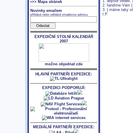
1. abyste vědeli, 
•>> Mapa stránek
2. fandíme Vám (
3. ( máme taky sti
Novinky emailem
I.P.
přihlásit nebo odhlásit emailovou adresu:
EXPEDIČNÍ STOLNÍ KALENDÁŘ
2007
možno objednat zde
HLAVNÍ PARTNEŘI EXPEDICE:
EXPEDICI PODPORUJÍ:
MEDIÁLNÍ PARTNEŘI EXPEDICE: