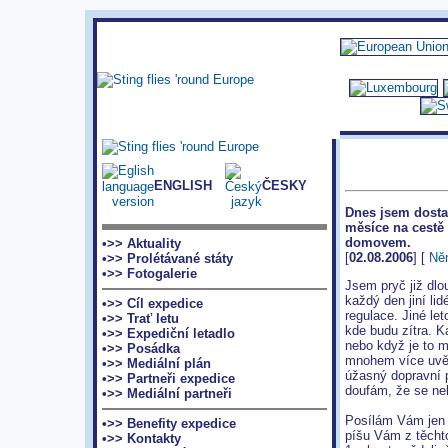
ENGLISH
ČESKY
Dnes jsem dostal
měsíce na cestě 
domovem.
•>> Aktuality
[
02.08.2006
] [
Ně
•>> Prolétávané státy
•>> Fotogalerie
Jsem pryč již dl
každý den jiní li
•>> Cíl expedice
regulace. Jiné le
•>> Trať letu
kde budu zítra. K
•>> Expediční letadlo
nebo když je to m
•>> Posádka
mnohem více uvědo
•>> Mediální plán
úžasný dopravní p
•>> Partneři expedice
doufám, že se neb
•>> Mediální partneři
Posílám Vám jen 
•>> Benefity expedice
píšu Vám z těcht
•>> Kontakty