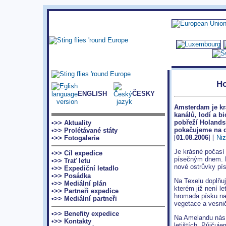
Ho
ENGLISH
ČESKY
Amsterdam je kr
kanálů, lodí a b
pobřeží Holandsk
•>> Aktuality
pokačujeme na os
•>> Prolétávané státy
[
01.08.2006
] [
Ni
•>> Fotogalerie
Je krásné počasí
•>> Cíl expedice
písečným dnem. P
•>> Trať letu
nové ostrůvky pís
•>> Expediční letadlo
•>> Posádka
Na Texelu doplňu
•>> Mediální plán
kterém již není l
•>> Partneři expedice
hromada písku n
•>> Mediální partneři
vegetace a vesni
•>> Benefity expedice
Na Amelandu nás 
•>> Kontakty
letištích. Půjčuje