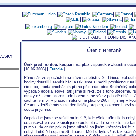
Úlet z Bretaně
ČESKY
Únik před frontou, koupání na pláži, spánek v „letištní oáz
[
16.06.2006
] [
Francie
]
Ráno nás ve spacácích na trávě na letišti v St. Brieuc probudil
hodiny dorazili i aeroklubáci a tak jsme si mohli prohlédnout na
nic moc, fronta procházela přímo přes nás, přes Bretaňský pol
vypadalo docela letově, tak jsme si řekli, že z toho utečeme. Na
mraky až skoro na zem, ale horem jsme vše v pohodě oblétli. Z
cachtali v moři v pražícím slunci na pláži o 260 mil jižněji – ko
Cestou z letiště nás vzali dva lidičky stopem, dokonce i hezky m
cesta příjemná.
Odpoledne jsme se vrátili na letiště, kde však stále nikdo neby
dotankovat palivo. Zkusili jsme přeletět na dal ší letiště, ale 
pumpu. Na druhý pokus jsme přistáli na jiném krásném letišti s
nebyl. Letiště Lesparre St. Laurent-Médoc bylo však tak krásné