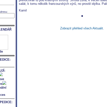
přenocovali tu pod krásnými stromy. Svítila Luna, k večeři uděl
salát, k tomu několik francouzských sýrů, no prostě idylka. Pal
Kamil
adresu:
Zobrazit přehled všech Aktualit.
LENDÁŘ
de
EDICE:
JÍ:
PEDICE: