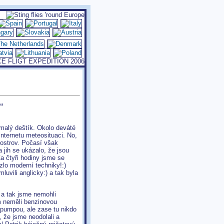
e“
 malý deštík. Okolo deváté
 internetu meteosituaci. No,
oostrov. Počasí však
 jih se ukázalo, že jsou
a čtyři hodiny jsme se
uzlo moderní techniky!:)
luvili anglicky:) a tak byla
l a tak jsme nemohli
tam neměli benzinovou
 pumpou, ale zase tu nikdo
, že jsme neodolali a