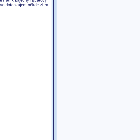
al Patrik báječný rajčatový
ivo dotankujem někde zítra.