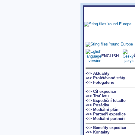
ENGLISH
•>> Aktuality
•>> Prolétávané státy
•>> Fotogalerie
•>> Cíl expedice
•>> Trať letu
•>> Expediční letadlo
•>> Posádka
•>> Mediální plán
•>> Partneři expedice
•>> Mediální partneři
•>> Benefity expedice
•>> Kontakty