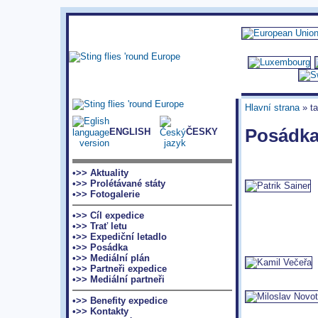
Hlavní strana
» ta
Posádka
ENGLISH
ČESKY
•>> Aktuality
•>> Prolétávané státy
•>> Fotogalerie
•>> Cíl expedice
•>> Trať letu
•>> Expediční letadlo
•>> Posádka
•>> Mediální plán
•>> Partneři expedice
•>> Mediální partneři
•>> Benefity expedice
•>> Kontakty