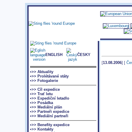
ENGLISH
ČESKY
[
13.08.2006
] [
Čes
•>> Aktuality
•>> Prolétávané státy
•>> Fotogalerie
•>> Cíl expedice
•>> Trať letu
•>> Expediční letadlo
•>> Posádka
•>> Mediální plán
•>> Partneři expedice
•>> Mediální partneři
•>> Benefity expedice
•>> Kontakty