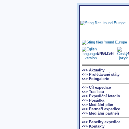
ENGLISH
•>> Aktuality
•>> Prolétávané státy
•>> Fotogalerie
•>> Cíl expedice
•>> Trať letu
•>> Expediční letadlo
•>> Posádka
•>> Mediální plán
•>> Partneři expedice
•>> Mediální partneři
•>> Benefity expedice
•>> Kontakty