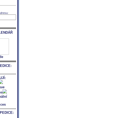
adresu:
LENDÁŘ
de
EDICE:
JÍ:
PEDICE: