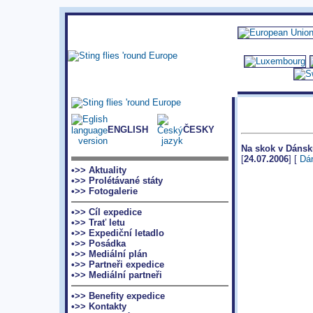
ENGLISH
ČESKY
Na skok v Dánsk
[
24.07.2006
] [
Dá
•>> Aktuality
•>> Prolétávané státy
•>> Fotogalerie
•>> Cíl expedice
•>> Trať letu
•>> Expediční letadlo
•>> Posádka
•>> Mediální plán
•>> Partneři expedice
•>> Mediální partneři
•>> Benefity expedice
•>> Kontakty