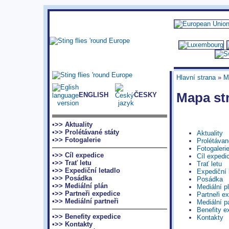
Hlavní strana
»
M
Mapa st
ENGLISH
ČESKY
•>> Aktuality
•>> Prolétávané státy
Aktuality
•>> Fotogalerie
Prolétávan
Fotogaleri
•>> Cíl expedice
Cíl expedi
•>> Trať letu
Trať letu
•>> Expediční letadlo
Expediční 
•>> Posádka
Posádka
•>> Mediální plán
Mediální p
•>> Partneři expedice
Partneři e
•>> Mediální partneři
Mediální pa
Benefity e
•>> Benefity expedice
Kontakty
•>> Kontakty