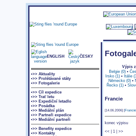
Fotogale
ENGLISH
ČESKY
Výpis 
Belgie (0)
•
Čes
•>> Aktuality
Irsko (1)
•
Itálie (
•>> Prolétávané státy
Německo (0)
•
•>> Fotogalerie
Řecko (1)
•
Slov
•>> Cíl expedice
•>> Trať letu
Francie
•>> Expediční letadlo
•>> Posádka
•>> Mediální plán
[14.06.2006] [
Francie
•>> Partneři expedice
•>> Mediální partneři
konec výpisu
•>> Benefity expedice
<<
|
1
|
>>
•>> Kontakty