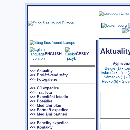
Aktualit
ENGLISH
ČESKY
Výpis z
Belgie (1)
•
Čes
•>> Aktuality
Irsko (4)
•
Itálie (
•>> Prolétávané státy
Německo (1)
•
•>> Fotogalerie
Řecko (6)
•
Slov
•>> Cíl expedice
•>> Trať letu
•>> Expediční letadlo
•>> Posádka
•>> Mediální plán
•>> Partneři expedice
•>> Mediální partneři
•>> Benefity expedice
•>> Kontakty