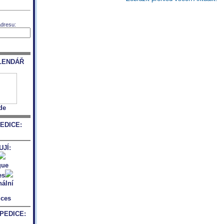
adresu:
LENDÁŘ
de
EDICE:
JÍ:
PEDICE: