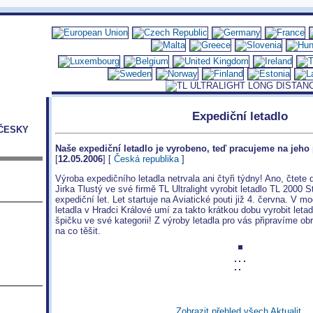
Expediční letadlo
ČESKY
Naše expediční letadlo je vyrobeno, teď pracujeme na jeho 
[
12.05.2006
] [
Česká republika
]
Výroba expedičního letadla netrvala ani čtyři týdny! Ano, čtete 
Jirka Tlustý ve své firmě TL Ultralight vyrobit letadlo TL 2000 
expediční let. Let startuje na Aviatické pouti již 4. června. V 
letadla v Hradci Králové umí za takto krátkou dobu vyrobit letad
špičku ve své kategorii! Z výroby letadla pro vás připravíme ob
na co těšit.
Zobrazit přehled všech Aktualit.