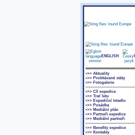
ENGLISH
•>> Aktuality
•>> Prolétávané státy
•>> Fotogalerie
•>> Cíl expedice
•>> Trať letu
•>> Expediční letadlo
•>> Posádka
•>> Mediální plán
•>> Partneři expedice
•>> Mediální partneři
•>> Benefity expedice
•>> Kontakty