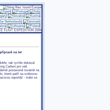
přípravě na let
dobře, tak rychle dokázal
Sting Carbon pro náš
moderně postavené továrně na
lo, které patří na světovou
razovou reportáž - máte se