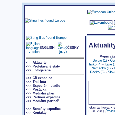
Aktualit
ENGLISH
ČESKY
Výpis z
Belgie (1)
•
Čes
•>> Aktuality
Irsko (4)
•
Itálie (
•>> Prolétávané státy
Německo (1)
•
•>> Fotogalerie
Řecko (6)
•
Slov
•>> Cíl expedice
•>> Trať letu
•>> Expediční letadlo
•>> Posádka
•>> Mediální plán
•>> Partneři expedice
•>> Mediální partneři
létají tankovat k
•>> Benefity expedice
[13.08.2006] [
Švédsk
•>> Kontakty